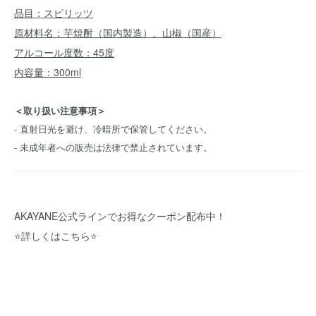
品目：スピリッツ
原材料名：芋焼酎（国内製造）、山椒（国産）
アルコール度数：45度
内容量：300ml
＜取り扱い注意事項＞
- 直射日光を避け、冷暗所で保管してください。
- 未成年者への販売は法律で禁止されています。
AKAYANE公式ラインでお得なクーポン配布中！
⭐️
詳しくはこちら
⭐️