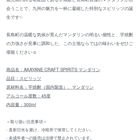
会うことで、九州の魅力を一杯に凝縮した特別なスピリッツの誕
生です✨
長島町の温暖な気候が育んだマンダリンの明るい個性と、芋焼酎
の力強さが見事に調和した、この土地ならではの味わいをぜひご
堪能ください☺️
商品名：AKAYANE CRAFT SPIRITS マンダリン
品目：スピリッツ
原材料名：芋焼酎（国内製造）、マンダリン
アルコール度数：45度
内容量：300ml
＜取り扱い注意事項＞
- 直射日光を避け、冷暗所で保管してください。
- 未成年者への販売は法律で禁止されています。