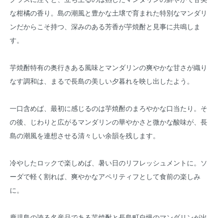
な柑橘の香り。島の潮風と豊かな土壌で育まれた特別なマンダリ
ンだからこそ持つ、深みのある芳香が芋焼酎と見事に共鳴しま
す。
芋焼酎特有の奥行きある風味とマンダリンの爽やかな甘さが織り
なす調和は、まるで長島の美しい夕暮れを映し出したよう。
一口含めば、最初に感じるのは芋焼酎のまろやかな口当たり。そ
の後、じわりと広がるマンダリンの華やかさと微かな酸味が、長
島の潮風を連想させる清々しい余韻を残します。
冷やしたロックで楽しめば、暑い日のリフレッシュメントに。ソ
ーダで軽く割れば、爽やかなアペリティフとして食前の楽しみ
に。
鹿児島の誇る名産品である芋焼酎と長島町自慢のマンダリンが出