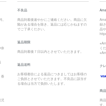
不良品
Ama
料。
商品到着後速やかにご連絡ください。商品に欠
Am
陥がある場合を除き、返品には応じかねますの
録
でご了承ください。
品
htt
返品期限
※A
神奈
く
商品到着後７日以内とさせていただきます。
※A
福
返品送料
ク
お客様都合による返品につきましてはお客様の
・香
ご負担とさせていただきます。不良品に該当す
る場合は当方で負担いたします。
商
鹿児
商
す