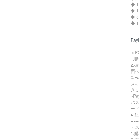
◆ 
◆ 
◆ 
◆ 
Pa
＜P
1.
2.
面
3.
スキ
き
※P
パ
ー
4.
-----
＜
1.